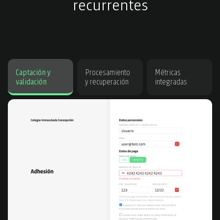
recurrentes
Captación y
Procesamiento
Métricas
validación
y recuperación
integradas