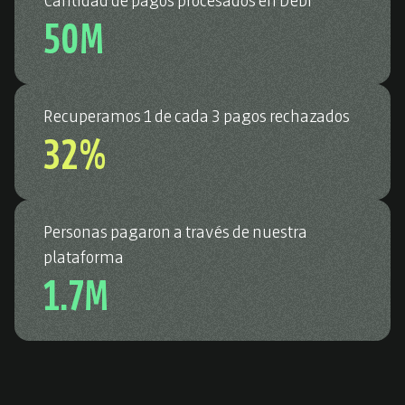
50M
Recuperamos 1 de cada 3 pagos rechazados
32%
Personas pagaron a través de nuestra
plataforma
1.7M