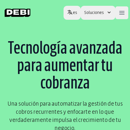
Open options
es
Soluciones
Ope
Tecnología avanzada
para aumentar tu
cobranza
Una solución para automatizar la gestión de tus
cobros recurrentes y enfocarte en lo que
verdaderamente impulsa el crecimiento de tu
negocio.